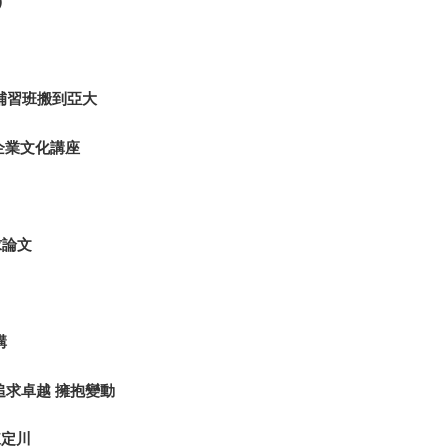
)
補習班搬到亞大
─企業文化講座
求論文
講
追求卓越 擁抱變動
陳定川