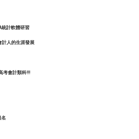
TA統計軟體研習
:會計人的生涯發展
考會計類科!!!
報名