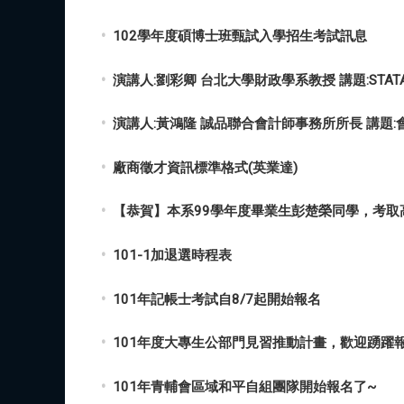
演講人:劉彩卿 台北大學財政學系教授 講題:STA
演講人:黃鴻隆 誠品聯合會計師事務所所長 講題
廠商徵才資訊標準格式(英業達)
【恭賀】本系99學年度畢業生彭楚榮同學，考取高
101-1加退選時程表
101年記帳士考試自8/7起開始報名
101年度大專生公部門見習推動計畫，歡迎踴躍
101年青輔會區域和平自組團隊開始報名了~