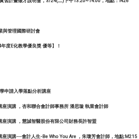
畫徵才說明會，3/24(二)下午13:20~14:00，地點：I426
商業與管理國際研討會
4年度E化教學優良獎 優等】！
暨大學申請入學落點分析講座
計師實務講座演講 ，杏和聯合會計師事務所 潘思璇 執業會計師
計師實務講座演講 ，慧誠智醫股份有限公司財務長許智盟
講座演講---會計人生-Be Who You Are ，朱瓊芳會計師，地點:M215