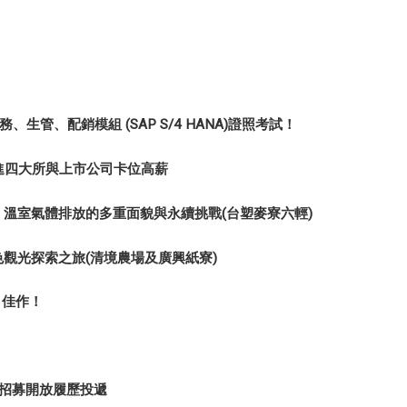
。
生管、配銷模組 (SAP S/4 HANA)證照考試！
進四大所與上市公司卡位高薪
：溫室氣體排放的多重面貌與永續挑戰(台塑麥寮六輕)
色觀光探索之旅(清境農場及廣興紙寮)
 佳作！
園招募開放履歷投遞