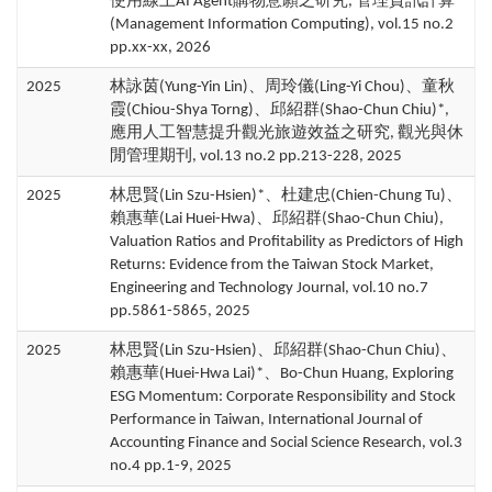
使用線上AI Agent購物意願之研究, 管理資訊計算
(Management Information Computing), vol.15 no.2
pp.xx-xx, 2026
2025
林詠茵(Yung-Yin Lin)、周玲儀(Ling-Yi Chou)、童秋
霞(Chiou-Shya Torng)、邱紹群(Shao-Chun Chiu)*,
應用人工智慧提升觀光旅遊效益之研究, 觀光與休
閒管理期刊, vol.13 no.2 pp.213-228, 2025
2025
林思賢(Lin Szu-Hsien)*、杜建忠(Chien-Chung Tu)、
賴惠華(Lai Huei-Hwa)、邱紹群(Shao-Chun Chiu),
Valuation Ratios and Profitability as Predictors of High
Returns: Evidence from the Taiwan Stock Market,
Engineering and Technology Journal, vol.10 no.7
pp.5861-5865, 2025
2025
林思賢(Lin Szu-Hsien)、邱紹群(Shao-Chun Chiu)、
賴惠華(Huei-Hwa Lai)*、Bo-Chun Huang, Exploring
ESG Momentum: Corporate Responsibility and Stock
Performance in Taiwan, International Journal of
Accounting Finance and Social Science Research, vol.3
no.4 pp.1-9, 2025