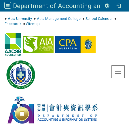
Department of Accounting and Information Systems, Asia University
:::
●
Asia University
●
Asia Management College
●
School Calendar
●
Facebook
●
Sitemap
Toggl