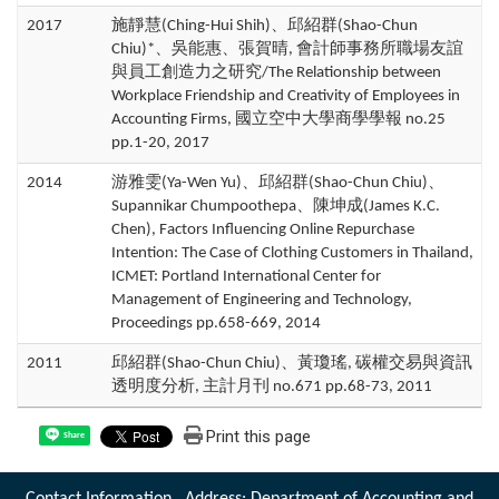
2017
施靜慧(Ching-Hui Shih)、邱紹群(Shao-Chun
Chiu)*、吳能惠、張賀晴, 會計師事務所職場友誼
與員工創造力之研究/The Relationship between
Workplace Friendship and Creativity of Employees in
Accounting Firms, 國立空中大學商學學報 no.25
pp.1-20, 2017
2014
游雅雯(Ya-Wen Yu)、邱紹群(Shao-Chun Chiu)、
Supannikar Chumpoothepa、陳坤成(James K.C.
Chen), Factors Influencing Online Repurchase
Intention: The Case of Clothing Customers in Thailand,
ICMET: Portland International Center for
Management of Engineering and Technology,
Proceedings pp.658-669, 2014
2011
邱紹群(Shao-Chun Chiu)、黃瓊瑤, 碳權交易與資訊
透明度分析, 主計月刊 no.671 pp.68-73, 2011
Print this page
Share
Contact Information Address: Department of Accounting and