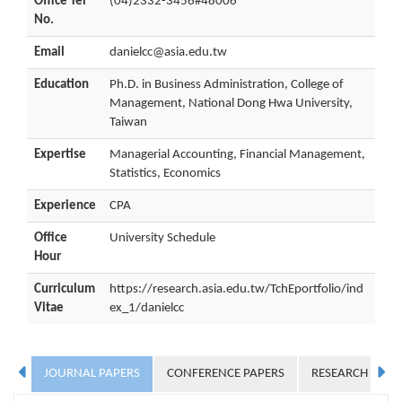
Office Tel
(04)2332-3456#48006
No.
Email
danielcc@asia.edu.tw
Education
Ph.D. in Business Administration, College of
Management, National Dong Hwa University,
Taiwan
Expertise
Managerial Accounting, Financial Management,
Statistics, Economics
Experience
CPA
Office
University Schedule
Hour
Curriculum
https://research.asia.edu.tw/TchEportfolio/ind
Vitae
ex_1/danielcc
JOURNAL PAPERS
CONFERENCE PAPERS
RESEARCH GRA