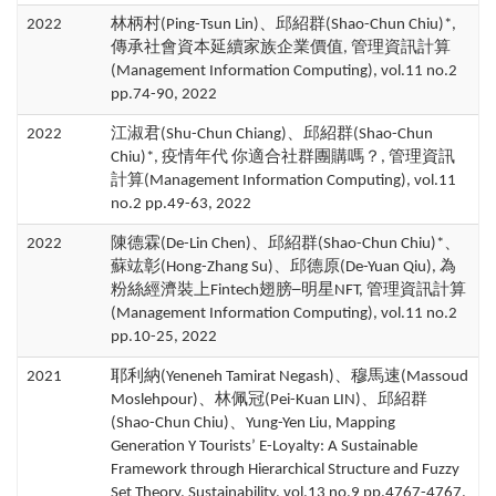
2022
林柄村(Ping-Tsun Lin)、邱紹群(Shao-Chun Chiu)*,
傳承社會資本延續家族企業價值, 管理資訊計算
(Management Information Computing), vol.11 no.2
pp.74-90, 2022
2022
江淑君(Shu-Chun Chiang)、邱紹群(Shao-Chun
Chiu)*, 疫情年代 你適合社群團購嗎？, 管理資訊
計算(Management Information Computing), vol.11
no.2 pp.49-63, 2022
2022
陳德霖(De-Lin Chen)、邱紹群(Shao-Chun Chiu)*、
蘇竑彰(Hong-Zhang Su)、邱德原(De-Yuan Qiu), 為
粉絲經濟裝上Fintech翅膀─明星NFT, 管理資訊計算
(Management Information Computing), vol.11 no.2
pp.10-25, 2022
2021
耶利納(Yeneneh Tamirat Negash)、穆馬速(Massoud
Moslehpour)、林佩冠(Pei-Kuan LIN)、邱紹群
(Shao-Chun Chiu)、Yung-Yen Liu, Mapping
Generation Y Tourists’ E-Loyalty: A Sustainable
Framework through Hierarchical Structure and Fuzzy
Set Theory, Sustainability, vol.13 no.9 pp.4767-4767,