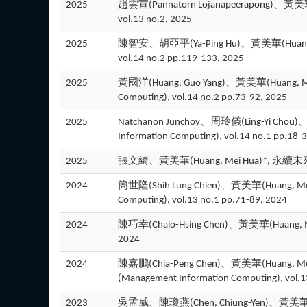
2025
趙雲宣(Pannatorn Lojanapeerapon
vol.13 no.2, 2025
2025
陳智安、胡亞平(Ya-Ping Hu)、黃美華(Huang,
vol.14 no.2 pp.119-133, 2025
2025
黃國洋(Huang, Guo Yang)、黃美華(Huang
Computing), vol.14 no.2 pp.73-92, 2025
2025
Natchanon Junchoy、周玲儀(Ling-Yi 
Information Computing), vol.14 no.1 pp.18-
2025
張文綺、黃美華(Huang, Mei Hua)*, 永續
2024
簡世隆(Shih Lung Chien)、黃美華(Huang,
Computing), vol.13 no.1 pp.71-89, 2024
2024
陳巧幸(Chaio-Hsing Chen)、黃美華(Huan
2024
2024
陳嘉鵬(Chia-Peng Chen)、黃美華(Huang,
(Management Information Computing), vol.1
2023
吳孟威、陳瓊燕(Chen, Chiung-Yen)、黃美華