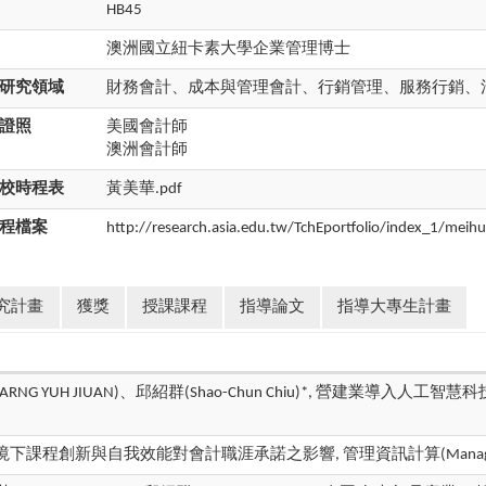
HB45
澳洲國立紐卡素大學企業管理博士
研究領域
財務會計、成本與管理會計、行銷管理、服務行銷、
證照
美國會計師
澳洲會計師
校時程表
黃美華.pdf
程檔案
http://research.asia.edu.tw/TchEportfolio/index_1/meih
究計畫
獲獎
授課課程
指導論文
指導大專生計畫
ARNG YUH JIUAN)、邱紹群(Shao-Chun Chiu)*, 營建業導入人工智慧科
境下課程創新與自我效能對會計職涯承諾之影響, 管理資訊計算(Management Informa