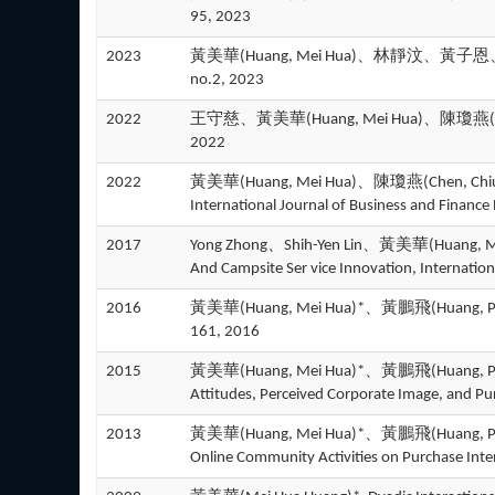
95, 2023
2023
黃美華(Huang, Mei Hua)、林靜汶、黃子恩、邱紹
no.2, 2023
2022
王守慈、黃美華(Huang, Mei Hua)、陳瓊燕(Ch
2022
2022
黃美華(Huang, Mei Hua)、陳瓊燕(Chen, Chiung-Ye
International Journal of Business and Finance
2017
Yong Zhong、Shih-Yen Lin、黃美華(Huang, Mei H
And Campsite Ser vice Innovation, Internation
2016
黃美華(Huang, Mei Hua)*、黃鵬飛(Hu
161, 2016
2015
黃美華(Huang, Mei Hua)*、黃鵬飛(Huang, 
Attitudes, Perceived Corporate Image, and 
2013
黃美華(Huang, Mei Hua)*、黃鵬飛(Huang
Online Community Activities on Purchase Int