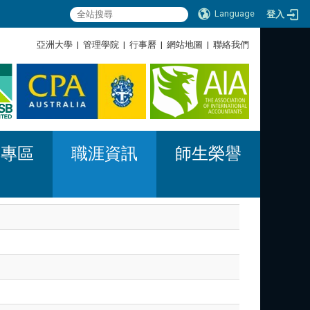
Language
登入
:::
亞洲大學
|
管理學院
|
行事曆
|
網站地圖
|
聯絡我們
:::
習專區
職涯資訊
師生榮譽