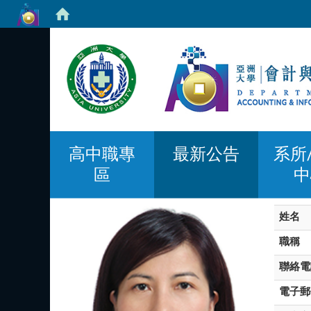
高中職專
最新公告
系所
區
中
姓名
職稱
聯絡電
電子郵