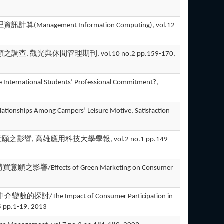
nagement Information Computing), vol.12
之調查, 觀光與休閒管理期刊, vol.10 no.2 pp.159-170,
ernational Students’ Professional Commitment?,
nships Among Campers’ Leisure Motive, Satisfaction
影響, 高雄應用科技大學學報, vol.2 no.1 pp.149-
影響/Effects of Green Marketing on Consumer
he Impact of Consumer Participation in
5 pp.1-19, 2013