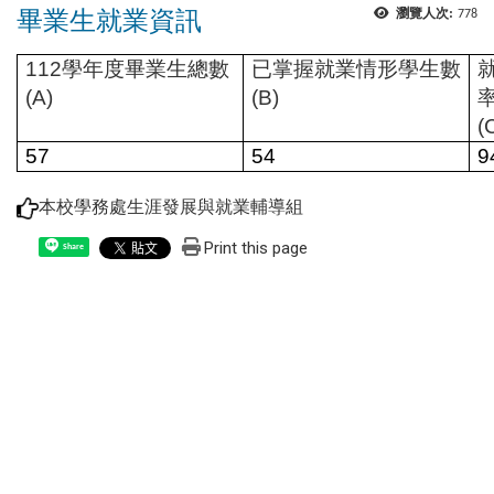
畢業生就業資訊
瀏覽人次:
778
112
學年度畢業生總數
已掌握就業情形學生數
(A)
(B)
(
57
54
9
本校學務處生涯發展與就業輔導組
Print this page
Share