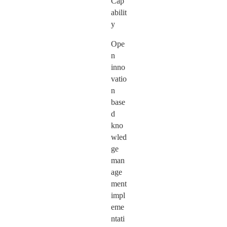
Cap
abilit
y
Ope
n
inno
vatio
n
base
d
kno
wled
ge
man
age
ment
impl
eme
ntati