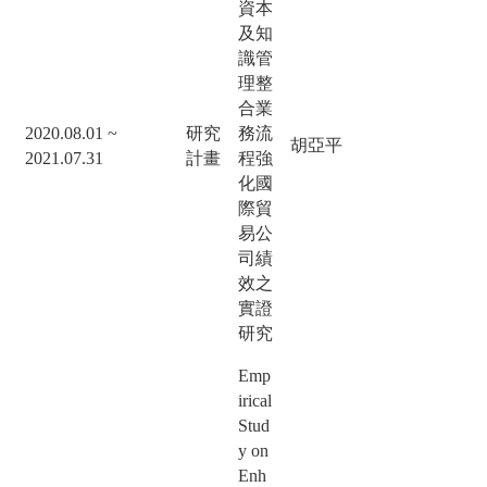
資本
及知
識管
理整
合業
2020.08.01 ~
研究
務流
胡亞平
2021.07.31
計畫
程強
化國
際貿
易公
司績
效之
實證
研究
Emp
irical
Stud
y on
Enh