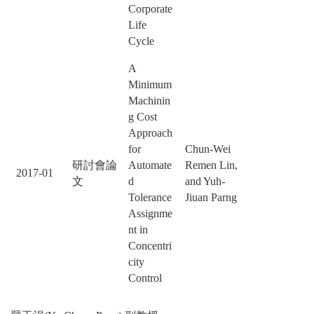
Corporate
Life
Cycle
A
Minimum
Machinin
g Cost
Approach
for
Chun-Wei
研討會論
Automate
Remen Lin,
2017-01
文
d
and Yuh-
Tolerance
Jiuan Parng
Assignme
nt in
Concentri
city
Control