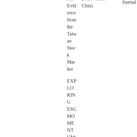
Journal
Evid
Chiu)
ence
from
the
Taiw
an
Stoc
k
Mar
ket
EXP
LO
RIN
G
ESG
MO
ME
NT