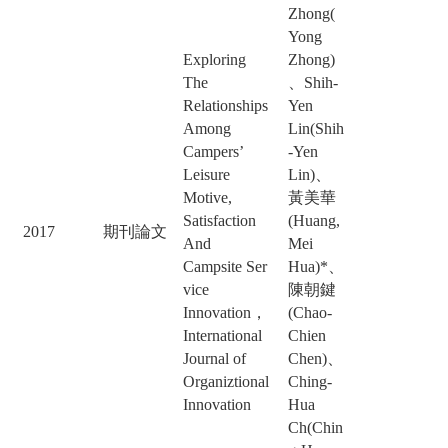
Zhong(
Yong
Exploring
Zhong)
The
、Shih-
Relationships
Yen
Among
Lin(Shih
Campers’
-Yen
Leisure
Lin)、
Motive,
黃美華
Satisfaction
(Huang,
2017
期刊論文
And
Mei
Campsite Ser
Hua)*、
vice
陳朝鍵
Innovation，
(Chao-
International
Chien
Journal of
Chen)、
Organiztional
Ching-
Innovation
Hua
Ch(Chin