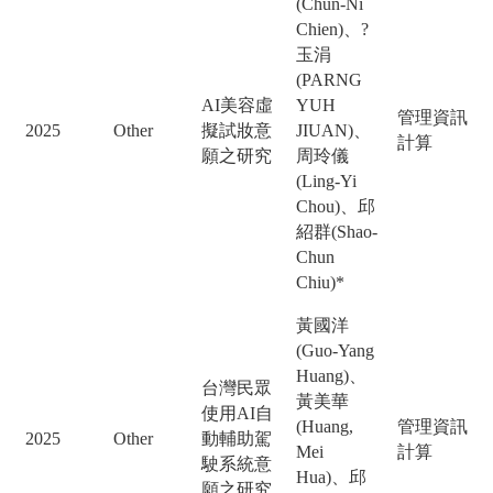
(Chun-Ni
Chien)、?
玉涓
(PARNG
AI美容虛
YUH
管理資訊
2025
Other
擬試妝意
JIUAN)、
計算
願之研究
周玲儀
(Ling-Yi
Chou)、邱
紹群(Shao-
Chun
Chiu)*
黃國洋
(Guo-Yang
Huang)、
台灣民眾
黃美華
使用AI自
(Huang,
管理資訊
2025
Other
動輔助駕
Mei
計算
駛系統意
Hua)、邱
願之研究