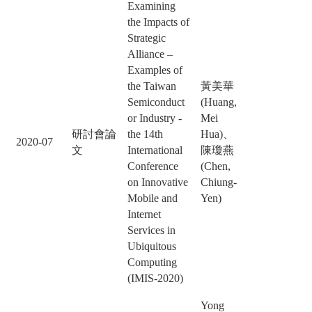
Examining
the Impacts of
Strategic
Alliance –
Examples of
the Taiwan
黃美華
Semiconduct
(Huang,
or Industry -
Mei
研討會論
the 14th
Hua)、
2020-07
文
International
陳瓊燕
Conference
(Chen,
on Innovative
Chiung-
Mobile and
Yen)
Internet
Services in
Ubiquitous
Computing
(IMIS-2020)
Yong