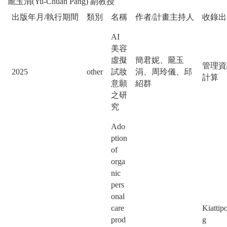
龎玉涓(Yu-Chuan Pang) 副教授
出版年月/執行期間
類別
名稱
作者/計畫主持人
收錄出
AI
美容
虛擬
簡君妮、龎玉
管理資
2025
other
試妝
涓、周玲儀、邱
計算
意願
紹群
之研
究
Ado
ption
of
orga
nic
pers
onal
care
Kiattip
prod
g