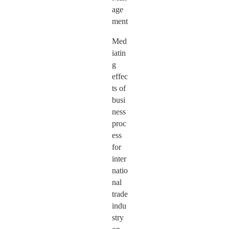
age
ment
Med
iatin
g
effec
ts of
busi
ness
proc
ess
for
inter
natio
nal
trade
indu
stry