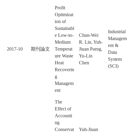
Profit
Optimizat
ion of
Sustainabl
Industrial
e Low-to-
Chun-Wei
Managem
Medium
R. Lin, Yuh-
ent &
2017-10
期刊論文
Temperat
Jiuan Parng,
Data
ure Waste
Yu-Lin
System
Heat
Chen
(SCI)
Recoverin
g
Managem
ent
The
Effect of
Accounti
ng
Conservat
Yuh-Jiuan