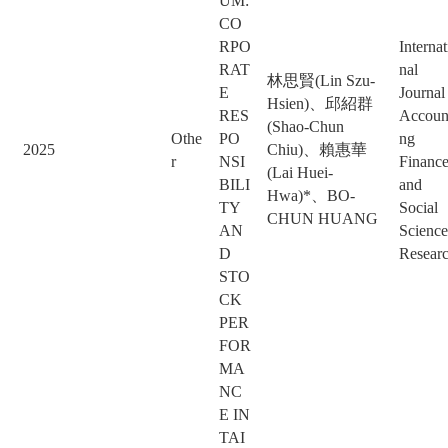
UM:
CO
RPO
Internat
RAT
nal
林思賢(Lin Szu-
E
Journal
Hsien)、邱紹群
RES
Accoun
(Shao-Chun
Othe
PO
ng
2025
Chiu)、賴惠華
r
NSI
Financ
(Lai Huei-
BILI
and
Hwa)*、BO-
TY
Social
CHUN HUANG
AN
Science
D
Resear
STO
CK
PER
FOR
MA
NC
E IN
TAI