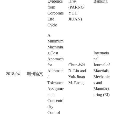
Evidence
玉涓
Banking
from
(PARNG
Corporate
YUH
Life
JIUAN)
Cycle
A
Minimum
Machinin
g Cost
Internatio
Approach
nal
for
Chun-Wei
Journal of
Automate
R. Lin and
Materials,
2018-04
期刊論文
d
Yuh-Jiuan
Mechanic
Tolerance
M. Parng
s and
Assignme
Manufact
nt in
uring (EI)
Concentri
city
Control