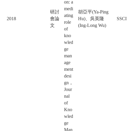
on: a
medi
研討
胡亞平(Ya-Ping
ating
2018
會論
Hu)、吳英隆
SSCI
role
文
(Ing-Long Wu)
of
kno
wled
ge
man
age
ment
desi
gn，
Jour
nal
of
Kno
wled
ge
Man