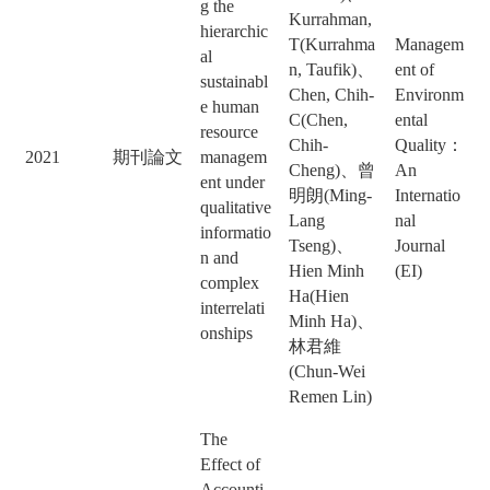
g the
Kurrahman,
hierarchic
T(Kurrahma
Managem
al
n, Taufik)、
ent of
sustainabl
Chen, Chih-
Environm
e human
C(Chen,
ental
resource
Chih-
Quality：
2021
期刊論文
managem
Cheng)、曾
An
ent under
明朗(Ming-
Internatio
qualitative
Lang
nal
informatio
Tseng)、
Journal
n and
Hien Minh
(EI)
complex
Ha(Hien
interrelati
Minh Ha)、
onships
林君維
(Chun-Wei
Remen Lin)
The
Effect of
Accounti