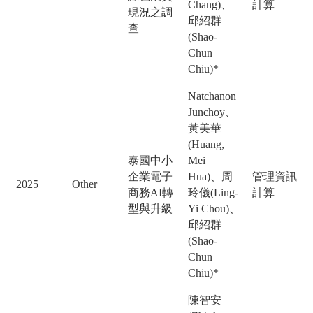
Chang)、
計算
現況之調
邱紹群
查
(Shao-
Chun
Chiu)*
Natchanon
Junchoy、
黃美華
(Huang,
泰國中小
Mei
企業電子
Hua)、周
管理資訊
2025
Other
商務AI轉
玲儀(Ling-
計算
型與升級
Yi Chou)、
邱紹群
(Shao-
Chun
Chiu)*
陳智安