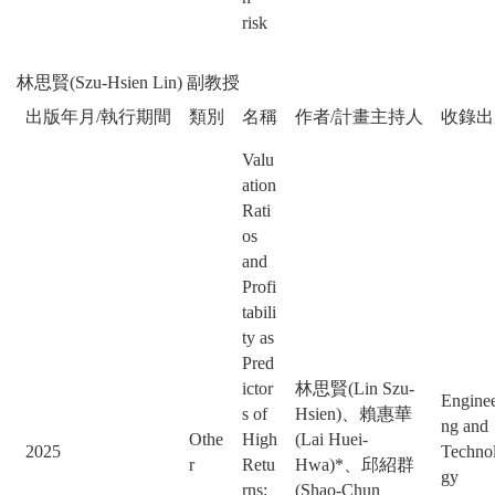
risk
林思賢(Szu-Hsien Lin) 副教授
出版年月/執行期間
類別
名稱
作者/計畫主持人
收錄出
Valu
ation
Rati
os
and
Profi
tabili
ty as
Pred
ictor
林思賢(Lin Szu-
Enginee
s of
Hsien)、賴惠華
ng and
Othe
High
(Lai Huei-
2025
Techno
r
Retu
Hwa)*、邱紹群
gy
rns:
(Shao-Chun