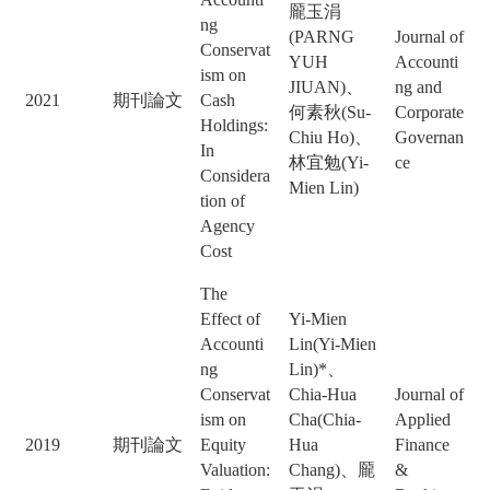
龎玉涓
ng
(PARNG
Journal of
Conservat
YUH
Accounti
ism on
JIUAN)、
ng and
2021
期刊論文
Cash
何素秋(Su-
Corporate
Holdings:
Chiu Ho)、
Governan
In
林宜勉(Yi-
ce
Considera
Mien Lin)
tion of
Agency
Cost
The
Effect of
Yi-Mien
Accounti
Lin(Yi-Mien
ng
Lin)*、
Conservat
Chia-Hua
Journal of
ism on
Cha(Chia-
Applied
2019
期刊論文
Equity
Hua
Finance
Valuation:
Chang)、龎
&