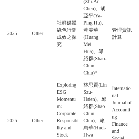
(Zhi-An
Chen)、胡
亞平(Ya-
社群媒體
Ping Hu)、
綠色行銷
黃美華
管理資訊
2025
Other
成效之探
(Huang,
計算
究
Mei
Hua)、邱
紹群(Shao-
Chun
Chiu)*
Exploring
林思賢(Lin
Internatio
ESG
Szu-
nal
Momentu
Hsien)、邱
Journal of
m:
紹群(Shao-
Accounti
Corporate
Chun
ng
2025
Other
Responsibi
Chiu)、賴
Finance
lity and
惠華(Huei-
and
Stock
Hwa
Social