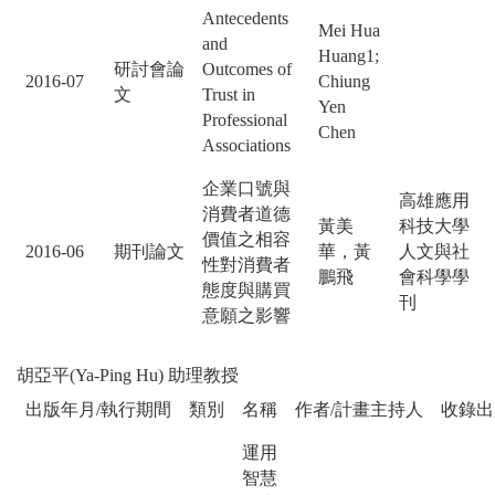
Antecedents
Mei Hua
and
Huang1;
研討會論
Outcomes of
2016-07
Chiung
文
Trust in
Yen
Professional
Chen
Associations
企業口號與
高雄應用
消費者道德
黃美
科技大學
價值之相容
2016-06
期刊論文
華，黃
人文與社
性對消費者
鵬飛
會科學學
態度與購買
刊
意願之影響
胡亞平(Ya-Ping Hu) 助理教授
出版年月/執行期間
類別
名稱
作者/計畫主持人
收錄出
運用
智慧