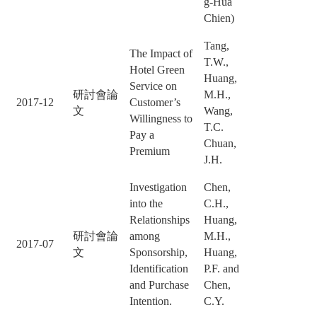
g-Hua
Chien)
Tang,
The Impact of
T.W.,
Hotel Green
Huang,
Service on
研討會論
M.H.,
2017-12
Customer’s
文
Wang,
Willingness to
T.C.
Pay a
Chuan,
Premium
J.H.
Investigation
Chen,
into the
C.H.,
Relationships
Huang,
研討會論
among
M.H.,
2017-07
文
Sponsorship,
Huang,
Identification
P.F. and
and Purchase
Chen,
Intention.
C.Y.