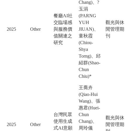
Chang)、?
玉涓
餐廳AI社
(PARNG
交臨場感
YUH
觀光與休
2025
Other
與服務價
JIUAN)、
閒管理期
值關連之
童秋霞
刊
研究
(Chiou-
Shya
Torng)、邱
紹群(Shao-
Chun
Chiu)*
王喬卉
(Qiao-Hui
Wang)、張
惠君(Huei-
台灣民眾
Chun
觀光與休
使用生成
Chang)、
2025
Other
閒管理期
式AI意願
周玲儀