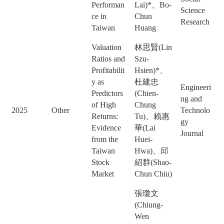
Performan
Lai)*、Bo-
Science
ce in
Chun
Research
Taiwan
Huang
Valuation
林思賢(Lin
Ratios and
Szu-
Profitabilit
Hsien)*、
y as
杜建忠
Engineeri
Predictors
(Chien-
ng and
of High
Chung
2025
Other
Technolo
Returns:
Tu)、賴惠
gy
Evidence
華(Lai
Journal
from the
Huei-
Taiwan
Hwa)、邱
Stock
紹群(Shao-
Market
Chun Chiu)
張瓊文
(Chiung-
Wen