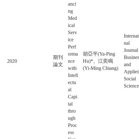
anci
ng
Med
ical
Serv
Internat
ice
nal
Perf
Journal
orma
胡亞平(Ya-Ping
期刊
Busines
2020
nce
Hu)*、江奕鳴
論文
and
with
(Yi-Ming Chiang)
Applie
Intell
Social
ectu
Science
al
Capi
tal
thro
ugh
Proc
ess