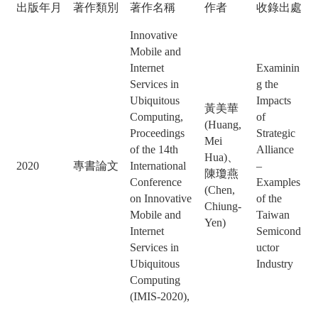
出版年月
著作類別
著作名稱
作者
收錄出處
Innovative
Mobile and
Internet
Examinin
Services in
g the
Ubiquitous
Impacts
黃美華
Computing,
of
(Huang,
Proceedings
Strategic
Mei
of the 14th
Alliance
Hua)、
2020
專書論文
International
–
陳瓊燕
Conference
Examples
(Chen,
on Innovative
of the
Chiung-
Mobile and
Taiwan
Yen)
Internet
Semicond
Services in
uctor
Ubiquitous
Industry
Computing
(IMIS-2020),