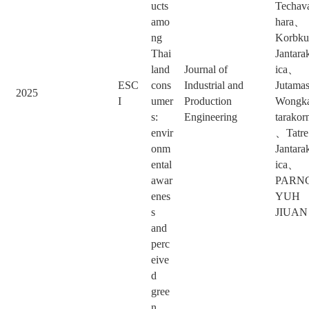
ucts
Techav
amo
hara、
ng
Korbku
Thai
Jantara
land
Journal of
ica、
ESC
cons
Industrial and
Jutama
2025
I
umer
Production
Wongk
s:
Engineering
tarakor
envir
、Tatre
onm
Jantara
ental
ica、
awar
PARN
enes
YUH
s
JIUAN
and
perc
eive
d
gree
n