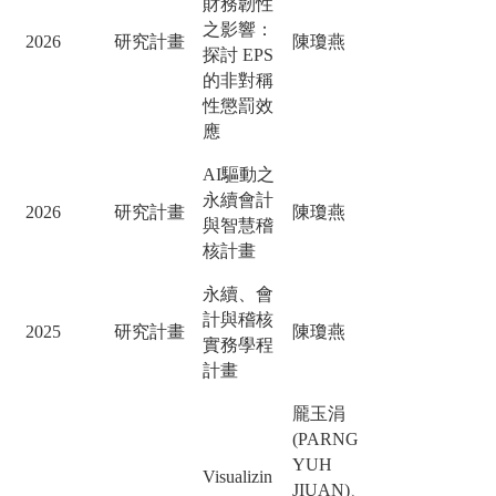
財務韌性
之影響：
2026
研究計畫
陳瓊燕
探討 EPS
的非對稱
性懲罰效
應
AI驅動之
永續會計
2026
研究計畫
陳瓊燕
與智慧稽
核計畫
永續、會
計與稽核
2025
研究計畫
陳瓊燕
實務學程
計畫
龎玉涓
(PARNG
YUH
Visualizin
JIUAN)、