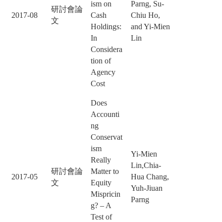
ism on
Parng, Su-
研討會論
2017-08
Cash
Chiu Ho,
文
Holdings:
and Yi-Mien
In
Lin
Considera
tion of
Agency
Cost
Does
Accounti
ng
Conservat
ism
Yi-Mien
Really
Lin,Chia-
研討會論
Matter to
2017-05
Hua Chang,
文
Equity
Yuh-Jiuan
Mispricin
Parng
g? – A
Test of