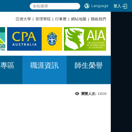
Language
登入
:::
亞洲大學
|
管理學院
|
行事曆
|
網站地圖
|
聯絡我們
:::
習專區
職涯資訊
師生榮譽
瀏覽人次:
13533