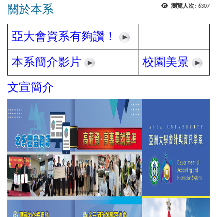
關於本系
瀏覽人次:
6307
亞大會資系有夠讚！
本系簡介影片
校園美景
文宣簡介