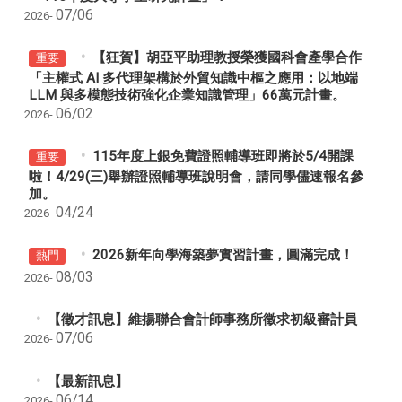
07/06
2026-
【狂賀】胡亞平助理教授榮獲國科會產學合作
重要
「主權式 AI 多代理架構於外貿知識中樞之應用：以地端
LLM 與多模態技術強化企業知識管理」66萬元計畫。
06/02
2026-
115年度上銀免費證照輔導班即將於5/4開課
重要
啦！4/29(三)舉辦證照輔導班說明會，請同學儘速報名參
加。
04/24
2026-
2026新年向學海築夢實習計畫，圓滿完成！
熱門
08/03
2026-
【徵才訊息】維揚聯合會計師事務所徵求初級審計員
07/06
2026-
【最新訊息】
06/14
2026-