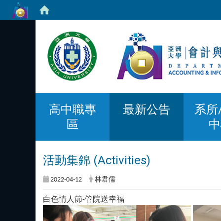
高中職專
最新公告
系所
區
中
活動集錦 (Activities)
2022-04-12
林君儒
白色情人節-管院送幸福