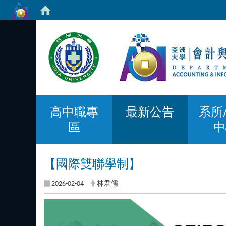
高中職專
最新公告
系所
區
中
【國際雙聯學制】
2026-02-04
林君儒