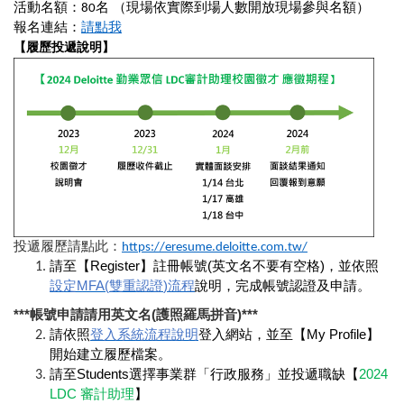
活動名額：
名
（現場依實際到場人數開放現場參與名額）
80
報名連結：
請點我
【履歷投遞說明】
投遞履歷請點此：
https://eresume.deloitte.com.tw/
請至【Register】註冊帳號(英文名不要有空格)，並依照
設定
MFA(
雙重認證
)
流程
說明，完成帳號認證及申請。
***
帳號申請請用英文名
(
護照羅馬拼音
)***
請依照
登入系統流程說明
登入網站，並至【My Profile】
開始建立履歷檔案。
請至Students選擇事業群「行政服務」並投遞職缺【
2024
LDC
審計助理
】