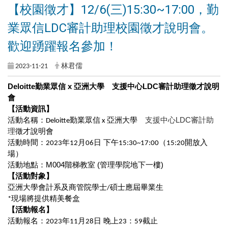
【校園徵才】12/6(三)15:30~17:00，勤
業眾信LDC審計助理校園徵才說明會。
歡迎踴躍報名參加！
2023-11-21
林君儒
Deloitte
勤業眾信 x 亞洲大學 支援中心LDC審計助理徵才說明
會
【活動資訊】
活動名稱：
勤業眾信
亞洲大學
支援中心LDC審計助
Deloitte
x
理
徵才說明會
活動時間：
年
月
日
下午
（
開放入
2023
12
06
15:30~17:00
15:20
場）
活動地點：M004階梯教室 (管理學院地下一樓)
【活動對象】
亞洲大學會計系及商管院學士
碩士應屆畢業生
/
現場將提供精美餐盒
*
【活動報名】
活動報名：
年
月
日
晚上
：
截止
2023
11
28
23
59