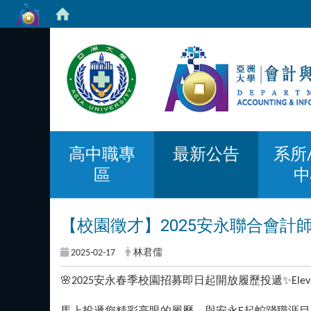
高中職專
最新公告
系所
區
中
【校園徵才】2025安永聯合會
2025-02-17
林君儒
🌸2025安永春季校園招募即日起開放履歷投遞✨Elevate You