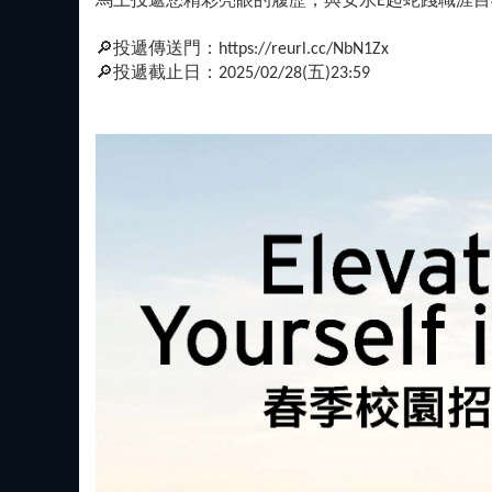
馬上投遞您精彩亮眼的履歷，與安永E起蛇踐職涯目
🔎投遞傳送門：https://reurl.cc/NbN1Zx
🔎投遞截止日：2025/02/28(五)23:59