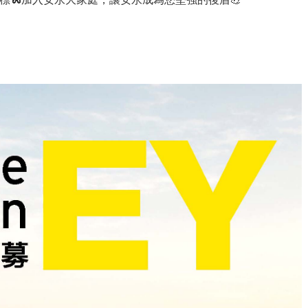
標🐍加入安永大家庭，讓安永成為您堅強的後盾💪