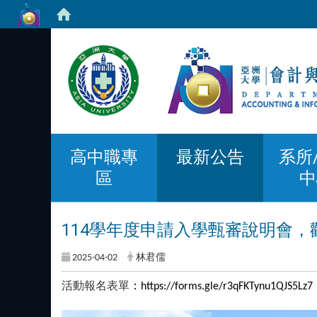
高中職專
最新公告
系所
區
中
114學年度申請入學甄審說明會
2025-04-02
林君儒
活動報名表單
：
https://forms.gle/r3qFKTynu1QJS5Lz7