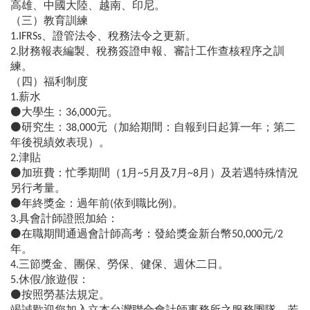
高雄、中國大陸、越南、印尼。
（三）教育訓練
1.IFRSs、證管法令、稅務法令之更新。
2.財務報表編製、稅務簽證申報、審計工作查核程序之訓
練。
（四）福利制度
1.薪水
⚫大學生：36,000元。
⚫研究生：38,000元（加給期間：自報到日起算一年；第二
年後視績效表現）。
2.津貼
⚫加班費：忙季期間（1月~5月及7月~8月）及若遇特殊情況
另行考量。
⚫年終獎金：過年前(依到職比例)。
3.具會計師證照加給：
⚫在職期間通過會計師高考：發給獎金新台幣50,000元/2
年。
4.三節獎金、團保、勞保、健保、週休二日。
5.休假/旅遊假：
⚫按照勞基法規定。