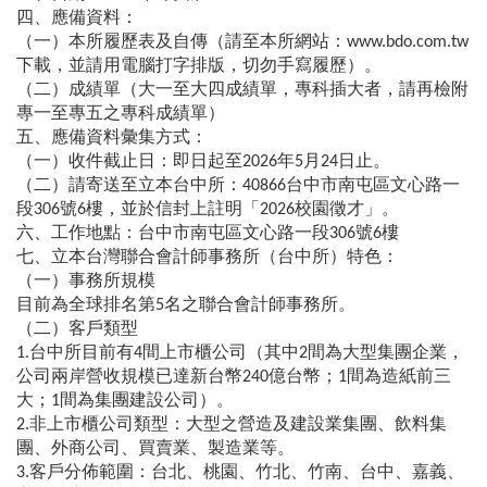
四、應備資料：
（一）本所履歷表及自傳（請至本所網站：www.bdo.com.tw
下載，並請用電腦打字排版，切勿手寫履歷）。
（二）成績單（大一至大四成績單，專科插大者，請再檢附
專一至專五之專科成績單）
五、應備資料彙集方式：
（一）收件截止日：即日起至2026年5月24日止。
（二）請寄送至立本台中所：40866台中市南屯區文心路一
段306號6樓，並於信封上註明「2026校園徵才」。
六、工作地點：台中市南屯區文心路一段306號6樓
七、立本台灣聯合會計師事務所（台中所）特色：
（一）事務所規模
目前為全球排名第5名之聯合會計師事務所。
（二）客戶類型
1.台中所目前有4間上市櫃公司（其中2間為大型集團企業，
公司兩岸營收規模已達新台幣240億台幣；1間為造紙前三
大；1間為集團建設公司）。
2.非上市櫃公司類型：大型之營造及建設業集團、飲料集
團、外商公司、買賣業、製造業等。
3.客戶分佈範圍：台北、桃園、竹北、竹南、台中、嘉義、